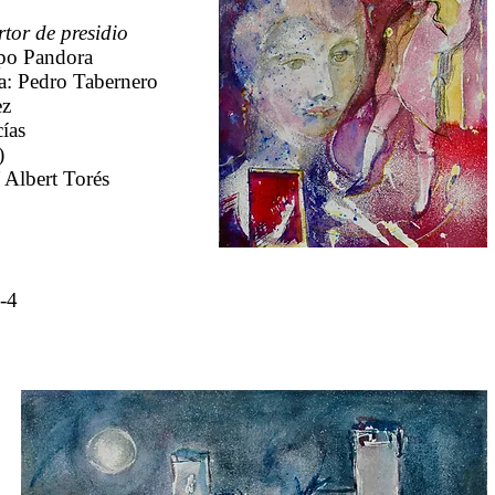
rtor de presidio
po Pandora
a:
Pedro Tabernero
ez
ías
)
/ Al
bert Torés
-4